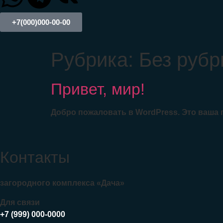
+7(000)000-00-00
Рубрика:
Без рубр
Привет, мир!
Добро пожаловать в WordPress. Это ваша п
Контакты
загородного комплекса «Дача»
Для связи
+7 (999) 000-0000